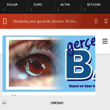
DOLAR
EURO
ALTIN
BITCOIN
Okullarda yeni güvenlik dönemi: 30 bin
Tuzla’da 105 bi
personel alınacak