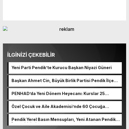
İLGİNİZİ ÇEKEBİLİR
Yeni Parti Pendik’te Kurucu Başkan Niyazi Güneri
Başkan Ahmet Cin, Büyük Birlik Partisi Pendik İlçe
Teşkilatı’nın Programına Katıldı
PENHAD’da Yeni Dönem Heyecanı: Kurslar 25
Eylül’de Başlıyor
Özel Çocuk ve Aile Akademisi’nde 60 Çocuğa
Hizmet Verildi
Pendik Yerel Basın Mensupları, Yeni Atanan Pendik
İlçe Müftüsü Dr. Abdulhamid Pehlivan’ı Ziyaret Etti