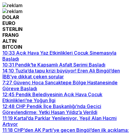
DOLAR
EURO
STERLIN
FRANG
ALTIN
BITCOIN
10:33
Açık Hava Yaz Etkinlikleri Çocuk Sinemasıyla
Başladı
10:31
Pendik’te Kapsamlı Asfalt Serimi Başladı
14:10
Tuzla’da tapu krizi büyüyor! Eren Ali Bingöl’den
İBB’ye dikkat çeken sorular
7:27
Güvenç Hoca Sancaktepe Bölge Hastanesinde
Göreve Başladı
12:45
Pendik Belediyesinin Açık Hava Çocuk
Etkinlikleri’ne Yoğun İlgi
12:48
CHP Pendik İlçe Başkanlığı’nda Geçici
Görevlendirme: Yetki Hasan Yıldız’a Verildi
11:19
Kartal’da Parklar Yenileniyor, Yeşil Alan Hacmi
Artıyor
11:18
CHP’den AK Parti’ye geçen Bingöl’den ilk açıklama: