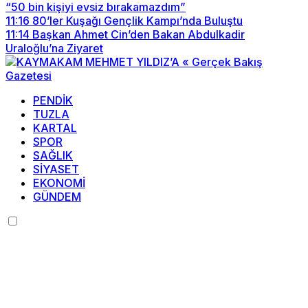
“50 bin kişiyi evsiz bırakamazdım”
11:16
80’ler Kuşağı Gençlik Kampı’nda Buluştu
11:14
Başkan Ahmet Cin’den Bakan Abdulkadir
Uraloğlu’na Ziyaret
PENDİK
TUZLA
KARTAL
SPOR
SAĞLIK
SİYASET
EKONOMİ
GÜNDEM
Menü seçimi yapın.
wp-admin -> görünüm ->
menüler sayfasına gidin.