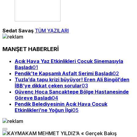
Sedat Savaş
TÜM YAZILARI
MANŞET HABERLERİ
Açık Hava Yaz Etkinlikleri Çocuk Sinemasıyla
Başladı
01
Pendik’te Kapsamlı Asfalt Serimi Başladı
02
Tuzla’da tapu krizi büyüyor! Eren Ali Bingöl’den
İBB’ye dikkat çeken sorular
03
Güvenç Hoca Sancaktepe Bölge Hastanesinde
Göreve Başladı
04
Pendik Belediyesinin Açık Hava Çocuk
Etkinlikleri’ne Yoğun İlgi
05