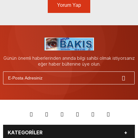
Yorum Yap
Günün önemli haberlerinden anında bilgi sahibi olmak istiyorsanız
eğer haber bültenine üye olun.
KATEGORİLER