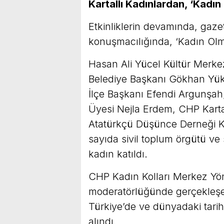
Kartallı Kadınlardan, ‘Kadın
Etkinliklerin devamında, gaze
konuşmacılığında, ‘Kadın Olmak
Hasan Ali Yücel Kültür Merkez
Belediye Başkanı Gökhan Yüks
İlçe Başkanı Efendi Argunşah
Üyesi Nejla Erdem, CHP Karta
Atatürkçü Düşünce Derneği K
sayıda sivil toplum örgütü ve s
kadın katıldı.
CHP Kadın Kolları Merkez Yön
moderatörlüğünde gerçekleşen
Türkiye’de ve dünyadaki tarihs
alındı.