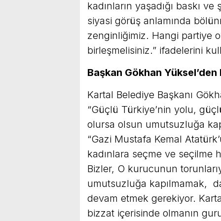
kadınların yaşadığı baskı ve 
siyasi görüş anlamında bölünm
zenginliğimiz. Hangi partiye 
birleşmelisiniz.” ifadelerini kul
Başkan Gökhan Yüksel’den 
Kartal Belediye Başkanı Gökh
“Güçlü Türkiye’nin yolu, güçl
olursa olsun umutsuzluğa kap
“Gazi Mustafa Kemal Atatürk’ü
kadınlara seçme ve seçilme h
Bizler, O kurucunun torunlarıy
umutsuzluğa kapılmamak, dah
devam etmek gerekiyor. Karta
bizzat içerisinde olmanın gu