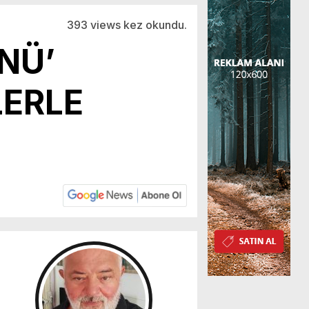
393 views kez okundu.
NÜ’
LERLE