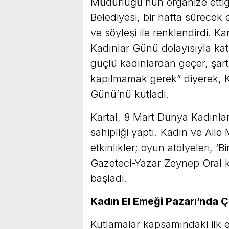
Müdürlüğü’nün organize ettiği 
Belediyesi, bir hafta sürecek et
ve söyleşi ile renklendirdi. 
Kadınlar Günü dolayısıyla katıl
güçlü kadınlardan geçer, şar
kapılmamak gerek” diyerek, K
Günü’nü kutladı.
Kartal, 8 Mart Dünya Kadınlar
sahipliği yaptı. Kadın ve Ail
etkinlikler; oyun atölyeleri, ‘
Gazeteci-Yazar Zeynep Oral k
başladı.
Kadın El Emeği Pazarı’nda Ç
Kutlamalar kapsamındaki ilk e