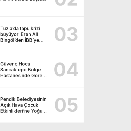
03
Tuzla’da tapu krizi
büyüyor! Eren Ali
Bingöl’den İBB’ye
dikkat çeken sorular
04
Güvenç Hoca
Sancaktepe Bölge
Hastanesinde Göreve
Başladı
05
Pendik Belediyesinin
Açık Hava Çocuk
Etkinlikleri’ne Yoğun
İlgi