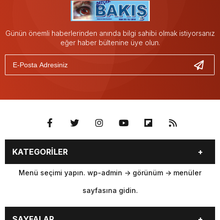
Günün önemli haberlerinden anında bilgi sahibi olmak istiyorsanız
eğer haber bültenine üye olun.
KATEGORİLER
Menü seçimi yapın. wp-admin -> görünüm -> menüler
sayfasına gidin.
SAYFALAR