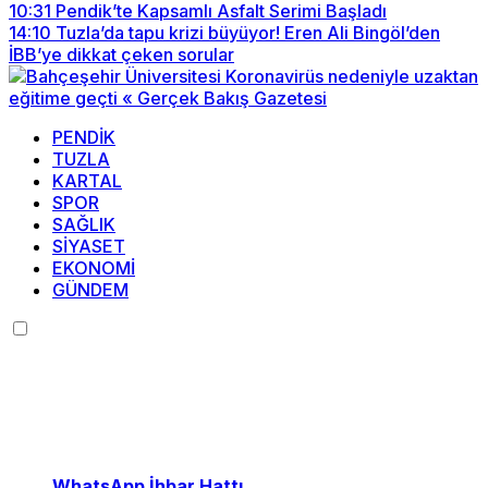
10:31
Pendik’te Kapsamlı Asfalt Serimi Başladı
14:10
Tuzla’da tapu krizi büyüyor! Eren Ali Bingöl’den
İBB’ye dikkat çeken sorular
PENDİK
TUZLA
KARTAL
SPOR
SAĞLIK
SİYASET
EKONOMİ
GÜNDEM
Menü seçimi yapın.
wp-admin -> görünüm ->
menüler sayfasına gidin.
WhatsApp İhbar Hattı