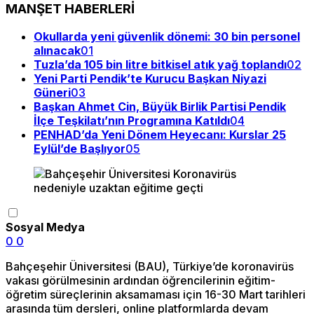
MANŞET HABERLERİ
Okullarda yeni güvenlik dönemi: 30 bin personel
alınacak
01
Tuzla’da 105 bin litre bitkisel atık yağ toplandı
02
Yeni Parti Pendik’te Kurucu Başkan Niyazi
Güneri
03
Başkan Ahmet Cin, Büyük Birlik Partisi Pendik
İlçe Teşkilatı’nın Programına Katıldı
04
PENHAD’da Yeni Dönem Heyecanı: Kurslar 25
Eylül’de Başlıyor
05
Sosyal Medya
0
0
Bahçeşehir Üniversitesi (BAU), Türkiye’de koronavirüs
vakası görülmesinin ardından öğrencilerinin eğitim-
öğretim süreçlerinin aksamaması için 16-30 Mart tarihleri
arasında tüm dersleri, online platformlarda devam