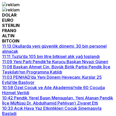
DOLAR
EURO
STERLIN
FRANG
ALTIN
BITCOIN
11:13
Okullarda yeni güvenlik dönemi: 30 bin personel
alınacak
11:11
Tuzla’da 105 bin litre bitkisel atık yağ toplandı
11:09
Yeni Parti Pendik’te Kurucu Başkan Niyazi Güneri
11:08
Başkan Ahmet Cin, Büyük Birlik Partisi Pendik İlçe
Teşkilatı’nın Programına Katıldı
11:03
PENHAD’da Yeni Dönem Heyecanı: Kurslar 25
Eylül’de Başlıyor
10:58
Özel Çocuk ve Aile Akademisi’nde 60 Çocuğa
Hizmet Verildi
10:42
Pendik Yerel Basın Mensupları, Yeni Atanan Pendik
İlçe Müftüsü Dr. Abdulhamid Pehlivan’ı Ziyaret Etti
10:33
Açık Hava Yaz Etkinlikleri Çocuk Sinemasıyla
Başladı