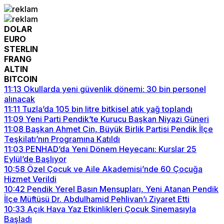
DOLAR
EURO
STERLIN
FRANG
ALTIN
BITCOIN
11:13
Okullarda yeni güvenlik dönemi: 30 bin personel
alınacak
11:11
Tuzla’da 105 bin litre bitkisel atık yağ toplandı
11:09
Yeni Parti Pendik’te Kurucu Başkan Niyazi Güneri
11:08
Başkan Ahmet Cin, Büyük Birlik Partisi Pendik İlçe
Teşkilatı’nın Programına Katıldı
11:03
PENHAD’da Yeni Dönem Heyecanı: Kurslar 25
Eylül’de Başlıyor
10:58
Özel Çocuk ve Aile Akademisi’nde 60 Çocuğa
Hizmet Verildi
10:42
Pendik Yerel Basın Mensupları, Yeni Atanan Pendik
İlçe Müftüsü Dr. Abdulhamid Pehlivan’ı Ziyaret Etti
10:33
Açık Hava Yaz Etkinlikleri Çocuk Sinemasıyla
Başladı