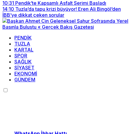
10:31
Pendik’te Kapsamlı Asfalt Serimi Başladı
14:10
Tuzla’da tapu krizi büyüyor! Eren Ali Bingöl’den
İBB’ye dikkat çeken sorular
PENDİK
TUZLA
KARTAL
SPOR
SAĞLIK
SİYASET
EKONOMİ
GÜNDEM
Menü seçimi yapın.
wp-admin -> görünüm ->
menüler sayfasına gidin.
WhatsApp İhbar Hattı