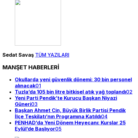
Sedat Savaş
TÜM YAZILARI
MANŞET HABERLERİ
Okullarda yeni güvenlik dönemi: 30 bin personel
alınacak
01
Tuzla’da 105 bin litre bitkisel atık yağ toplandı
02
Yeni Parti Pendik’te Kurucu Başkan Niyazi
Güneri
03
Başkan Ahmet Cin, Büyük Birlik Partisi Pendik
İlçe Teşkilatı’nın Programına Katıldı
04
PENHAD’da Yeni Dönem Heyecanı: Kurslar 25
Eylül’de Başlıyor
05