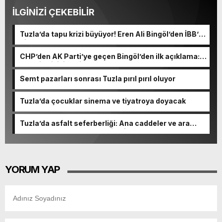
İLGİNİZİ ÇEKEBİLİR
Tuzla’da tapu krizi büyüyor! Eren Ali Bingöl’den İBB’ye
dikkat çeken sorular
CHP’den AK Parti’ye geçen Bingöl’den ilk açıklama:
“50 bin kişiyi evsiz bırakamazdım”
Semt pazarları sonrası Tuzla pırıl pırıl oluyor
Tuzla’da çocuklar sinema ve tiyatroya doyacak
Tuzla’da asfalt seferberliği: Ana caddeler ve ara
sokaklar yaz boyunca yenileniyor
YORUM YAP