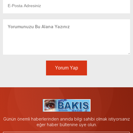
Yorum Yap
Günün önemli haberlerinden anında bilgi sahibi olmak istiyorsanız
eğer haber bültenine üye olun.