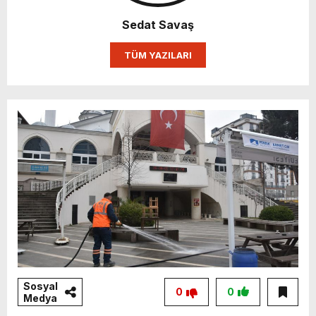
Sedat Savaş
TÜM YAZILARI
Sosyal
0
0
Medya