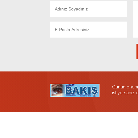
Günün önemli
istiyorsanız