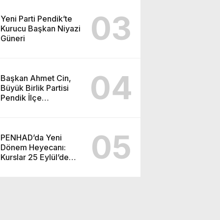
03
Yeni Parti Pendik’te
Kurucu Başkan Niyazi
Güneri
04
Başkan Ahmet Cin,
Büyük Birlik Partisi
Pendik İlçe
Teşkilatı’nın
Programına Katıldı
05
PENHAD’da Yeni
Dönem Heyecanı:
Kurslar 25 Eylül’de
Başlıyor