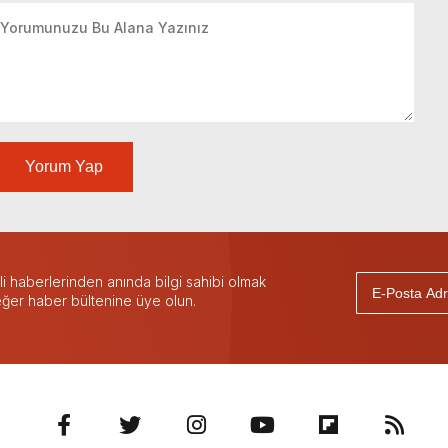
Yorum Yap
 haberlerinden anında bilgi sahibi olmak
 eğer haber bültenine üye olun.