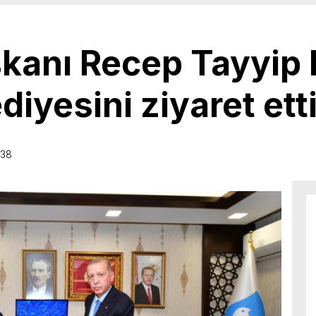
anı Recep Tayyip 
iyesini ziyaret ett
:38