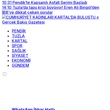
10:31
Pendik’te Kapsamlı Asfalt Serimi Başladı
14:10
Tuzla’da tapu krizi büyüyor! Eren Ali Bingöl’den
İBB’ye dikkat çeken sorular
PENDİK
TUZLA
KARTAL
SPOR
SAĞLIK
SİYASET
EKONOMİ
GÜNDEM
Menü seçimi yapın.
wp-admin -> görünüm ->
menüler sayfasına gidin.
WhatsApp İhbar Hattı