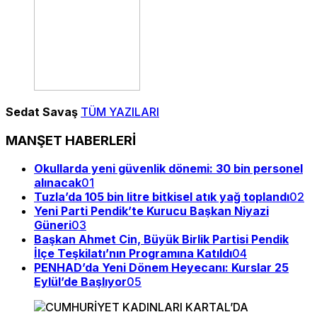
Sedat Savaş
TÜM YAZILARI
MANŞET HABERLERİ
Okullarda yeni güvenlik dönemi: 30 bin personel
alınacak
01
Tuzla’da 105 bin litre bitkisel atık yağ toplandı
02
Yeni Parti Pendik’te Kurucu Başkan Niyazi
Güneri
03
Başkan Ahmet Cin, Büyük Birlik Partisi Pendik
İlçe Teşkilatı’nın Programına Katıldı
04
PENHAD’da Yeni Dönem Heyecanı: Kurslar 25
Eylül’de Başlıyor
05