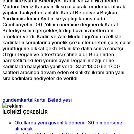
etkinlikte Kartal Belediyesi Kadın ve Aile Hizmetleri
Müdürü Deniz Karacan ilk sözü alarak, müdürlük olarak
yapılan faaliyetleri anlattı. Kartal Belediyesi Başkan
Yardımcısı İmam Aydın ise yaptığı konuşmada
Cumhuriyetin 100. Yılının önemine değinerek Kartal
Belediyesi’nin gerçekleştirdiği bazı hizmetlerden
örnekler verdi. Kadın ve Aile Müdürlüğü’nün özellikle
kadınların sorunlarına yönelik çözümler üreten çalışmalar
yürüttüğüne dikkat çekti. Etkinlikte daha sonra sanatçı
Özgür Doğan ve orkestrası sahne aldı. Birbirinden
hareketli türküleri yorumlayan Doğan’ın ezgilerine
kadınlarda halaylarla yanıt verdi. Saat 13.00 ile 17.00
saatleri arasında devam eden etkinlikte ikramların yanı
sıra kadınlara hediyeler de verildi.
gundem
kartal
Kartal Belediyesi
İLGİNİZİ ÇEKEBİLİR
Okullarda yeni güvenlik dönemi: 30 bin personel
alınacak