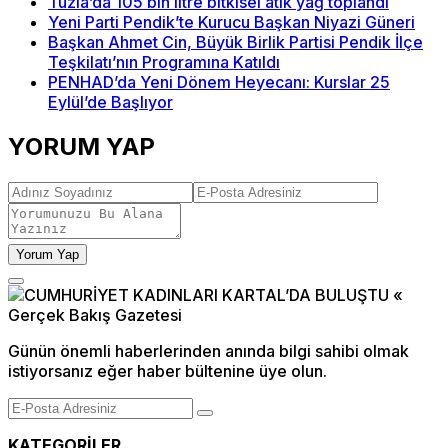
Tuzla’da 105 bin litre bitkisel atık yağ toplandı
Yeni Parti Pendik’te Kurucu Başkan Niyazi Güneri
Başkan Ahmet Cin, Büyük Birlik Partisi Pendik İlçe
Teşkilatı’nın Programına Katıldı
PENHAD’da Yeni Dönem Heyecanı: Kurslar 25
Eylül’de Başlıyor
YORUM YAP
Yorum Yap
Günün önemli haberlerinden anında bilgi sahibi olmak
istiyorsanız eğer haber bültenine üye olun.
KATEGORİLER