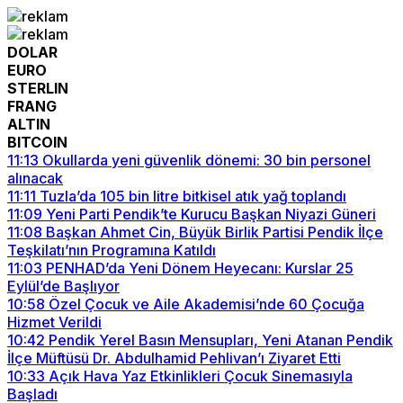
DOLAR
EURO
STERLIN
FRANG
ALTIN
BITCOIN
11:13
Okullarda yeni güvenlik dönemi: 30 bin personel
alınacak
11:11
Tuzla’da 105 bin litre bitkisel atık yağ toplandı
11:09
Yeni Parti Pendik’te Kurucu Başkan Niyazi Güneri
11:08
Başkan Ahmet Cin, Büyük Birlik Partisi Pendik İlçe
Teşkilatı’nın Programına Katıldı
11:03
PENHAD’da Yeni Dönem Heyecanı: Kurslar 25
Eylül’de Başlıyor
10:58
Özel Çocuk ve Aile Akademisi’nde 60 Çocuğa
Hizmet Verildi
10:42
Pendik Yerel Basın Mensupları, Yeni Atanan Pendik
İlçe Müftüsü Dr. Abdulhamid Pehlivan’ı Ziyaret Etti
10:33
Açık Hava Yaz Etkinlikleri Çocuk Sinemasıyla
Başladı