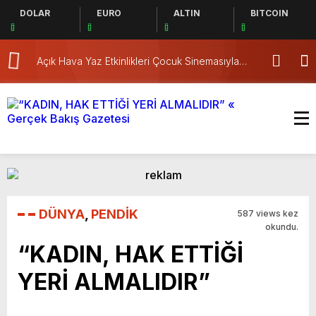
DOLAR
EURO
ALTIN
BITCOIN
Açık Hava Yaz Etkinlikleri Çocuk Sinemasıyla
Pendik’te Kap
Başladı
DÜNYA
,
PENDİK
587 views kez
okundu.
“KADIN, HAK ETTİĞİ
YERİ ALMALIDIR”