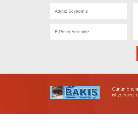
Günün önemli
istiyorsanız