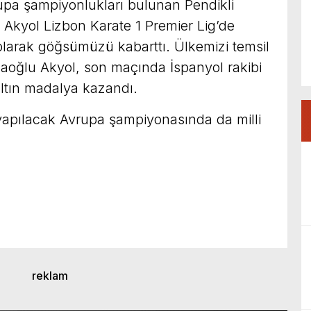
a şampiyonlukları bulunan Pendikli
kyol Lizbon Karate 1 Premier Lig’de
larak göğsümüzü kabarttı. Ülkemizi temsil
ğlu Akyol, son maçında İspanyol rakibi
altın madalya kazandı.
yapılacak Avrupa şampiyonasında da milli