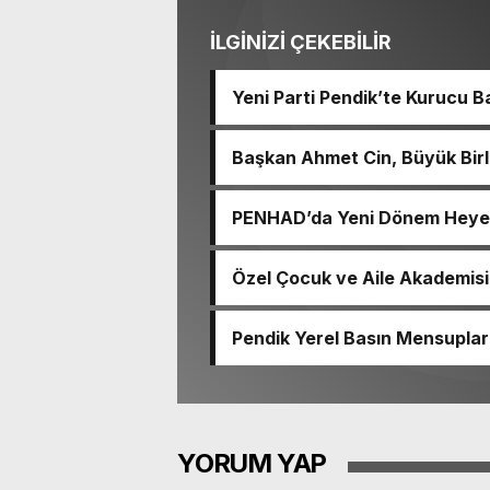
İLGİNİZİ ÇEKEBİLİR
Yeni Parti Pendik’te Kurucu B
Başkan Ahmet Cin, Büyük Birlik
Katıldı
PENHAD’da Yeni Dönem Heyecan
Özel Çocuk ve Aile Akademisi
Pendik Yerel Basın Mensupları
Abdulhamid Pehlivan’ı Ziyaret
YORUM YAP