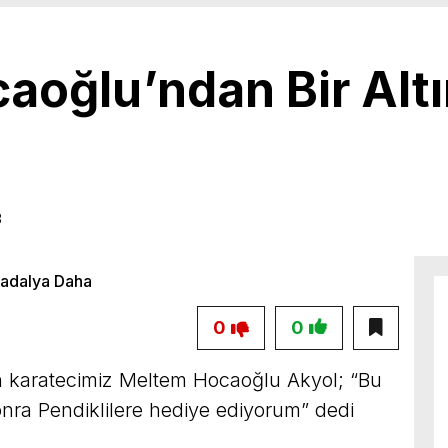
aoğlu’ndan Bir Alt
3
0
0
an karatecimiz Meltem Hocaoğlu Akyol; “Bu
nra Pendiklilere hediye ediyorum” dedi