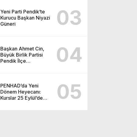
03
Yeni Parti Pendik’te
Kurucu Başkan Niyazi
Güneri
04
Başkan Ahmet Cin,
Büyük Birlik Partisi
Pendik İlçe
Teşkilatı’nın
Programına Katıldı
05
PENHAD’da Yeni
Dönem Heyecanı:
Kurslar 25 Eylül’de
Başlıyor