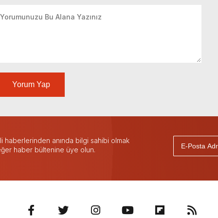
Yorum Yap
 haberlerinden anında bilgi sahibi olmak
 eğer haber bültenine üye olun.