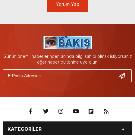
Yorum Yap
Günün önemli haberlerinden anında bilgi sahibi olmak istiyorsanız
eğer haber bültenine üye olun.
KATEGORİLER