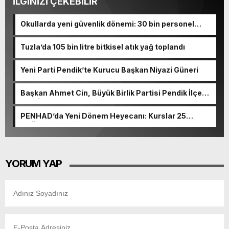
İLGİNİZİ ÇEKEBİLİR
Okullarda yeni güvenlik dönemi: 30 bin personel
alınacak
Tuzla’da 105 bin litre bitkisel atık yağ toplandı
Yeni Parti Pendik’te Kurucu Başkan Niyazi Güneri
Başkan Ahmet Cin, Büyük Birlik Partisi Pendik İlçe
Teşkilatı’nın Programına Katıldı
PENHAD’da Yeni Dönem Heyecanı: Kurslar 25
Eylül’de Başlıyor
YORUM YAP