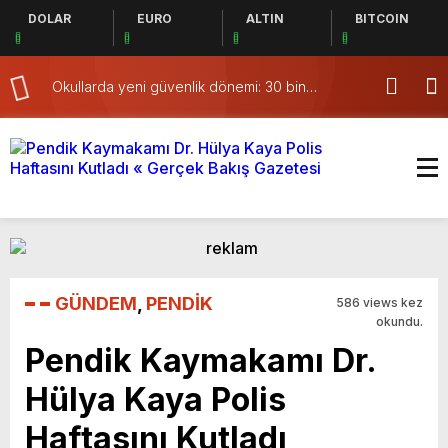
DOLAR
EURO
ALTIN
BITCOIN
Okullarda yeni güvenlik dönemi: 30 bin
Tuzla’da 105 bi
personel alınacak
GÜNDEM
,
PENDİK
586 views kez
okundu.
Pendik Kaymakamı Dr.
Hülya Kaya Polis
Haftasını Kutladı