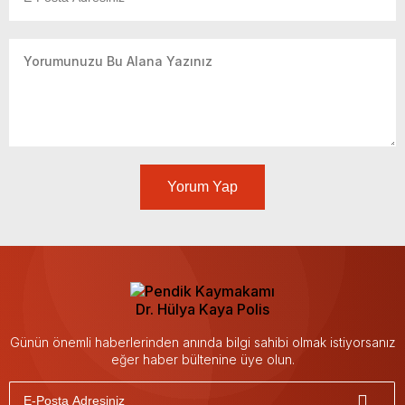
Yorum Yap
Günün önemli haberlerinden anında bilgi sahibi olmak istiyorsanız
eğer haber bültenine üye olun.