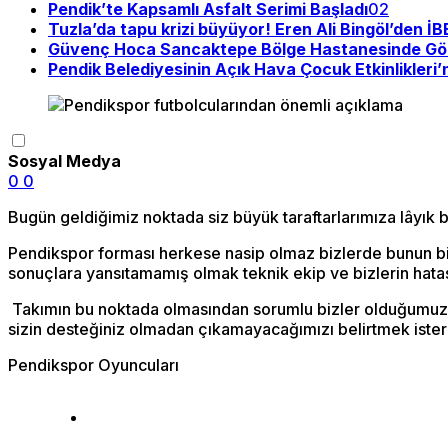
Pendik’te Kapsamlı Asfalt Serimi Başladı
02
Tuzla’da tapu krizi büyüyor! Eren Ali Bingöl’den İ
Güvenç Hoca Sancaktepe Bölge Hastanesinde Gö
Pendik Belediyesinin Açık Hava Çocuk Etkinlikleri’
Sosyal Medya
0
0
Bugün geldiğimiz noktada siz büyük taraftarlarımıza lâyık
Pendikspor forması herkese nasip olmaz bizlerde bunun bil
sonuçlara yansıtamamış olmak teknik ekip ve bizlerin hatas
Takımın bu noktada olmasından sorumlu bizler olduğumuz gi
sizin desteğiniz olmadan çıkamayacağımızı belirtmek ister
Pendikspor Oyuncuları