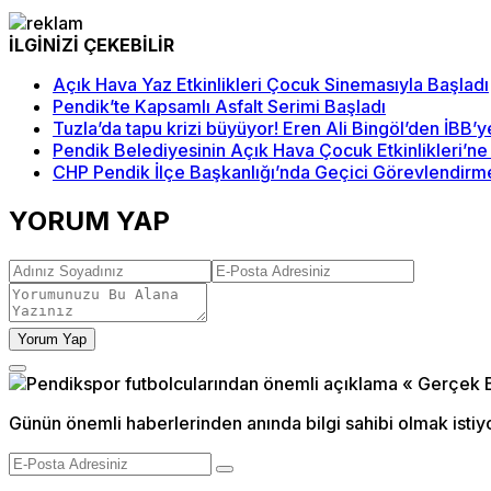
İLGİNİZİ ÇEKEBİLİR
Açık Hava Yaz Etkinlikleri Çocuk Sinemasıyla Başladı
Pendik’te Kapsamlı Asfalt Serimi Başladı
Tuzla’da tapu krizi büyüyor! Eren Ali Bingöl’den İBB’
Pendik Belediyesinin Açık Hava Çocuk Etkinlikleri’ne 
CHP Pendik İlçe Başkanlığı’nda Geçici Görevlendirme:
YORUM YAP
Yorum Yap
Günün önemli haberlerinden anında bilgi sahibi olmak istiy