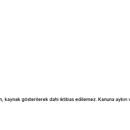
Menü seçimi yapın.
wp-admin -> görünüm ->
menüler sayfasına gidin.
an, kaynak gösterilerek dahi iktibas edilemez. Kanuna aykır