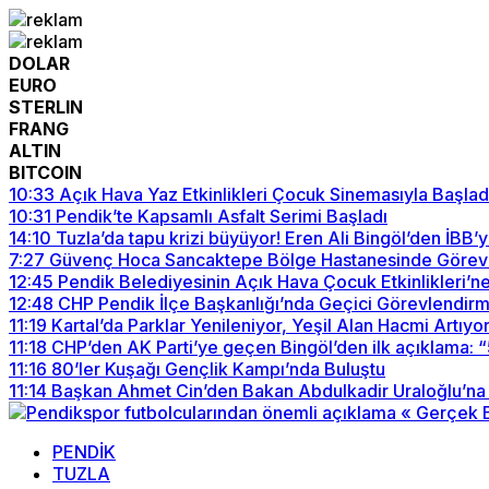
DOLAR
EURO
STERLIN
FRANG
ALTIN
BITCOIN
10:33
Açık Hava Yaz Etkinlikleri Çocuk Sinemasıyla Başlad
10:31
Pendik’te Kapsamlı Asfalt Serimi Başladı
14:10
Tuzla’da tapu krizi büyüyor! Eren Ali Bingöl’den İBB’
7:27
Güvenç Hoca Sancaktepe Bölge Hastanesinde Görev
12:45
Pendik Belediyesinin Açık Hava Çocuk Etkinlikleri’ne
12:48
CHP Pendik İlçe Başkanlığı’nda Geçici Görevlendirme:
11:19
Kartal’da Parklar Yenileniyor, Yeşil Alan Hacmi Artıyo
11:18
CHP’den AK Parti’ye geçen Bingöl’den ilk açıklama: “
11:16
80’ler Kuşağı Gençlik Kampı’nda Buluştu
11:14
Başkan Ahmet Cin’den Bakan Abdulkadir Uraloğlu’na 
PENDİK
TUZLA