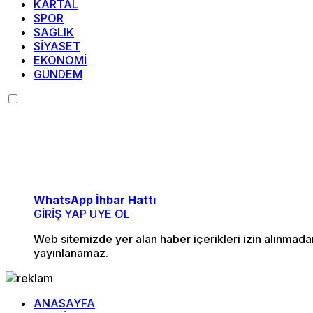
KARTAL
SPOR
SAĞLIK
SİYASET
EKONOMİ
GÜNDEM
WhatsApp İhbar Hattı
GİRİŞ YAP
ÜYE OL
Web sitemizde yer alan haber içerikleri izin alınmad
yayınlanamaz.
ANASAYFA