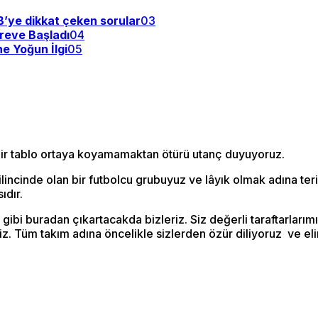
BB’ye dikkat çeken sorular
03
reve Başladı
04
ne Yoğun İlgi
05
 bir tablo ortaya koyamamaktan ötürü utanç duyuyoruz.
incinde olan bir futbolcu grubuyuz ve lâyık olmak adına te
ıdır.
bi buradan çıkartacakda bizleriz. Siz değerli taraftarları
iz. Tüm takım adına öncelikle sizlerden özür diliyoruz ve e