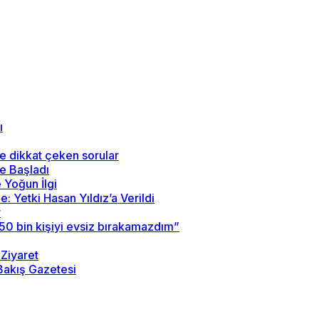
ı
ye dikkat çeken sorular
e Başladı
 Yoğun İlgi
 Yetki Hasan Yıldız’a Verildi
r
50 bin kişiyi evsiz bırakamazdım”
Ziyaret