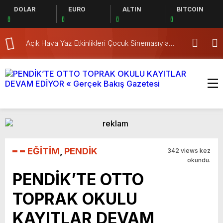
DOLAR
EURO
ALTIN
BITCOIN
Açık Hava Yaz Etkinlikleri Çocuk Sinemasıyla
Pendik’te Kap
Başladı
EĞİTİM
,
PENDİK
342 views kez
okundu.
PENDİK’TE OTTO
TOPRAK OKULU
KAYITLAR DEVAM