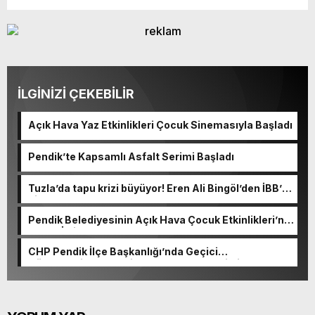
İLGİNİZİ ÇEKEBİLİR
Açık Hava Yaz Etkinlikleri Çocuk Sinemasıyla Başladı
Pendik’te Kapsamlı Asfalt Serimi Başladı
Tuzla’da tapu krizi büyüyor! Eren Ali Bingöl’den İBB’ye
dikkat çeken sorular
Pendik Belediyesinin Açık Hava Çocuk Etkinlikleri’ne
Yoğun İlgi
CHP Pendik İlçe Başkanlığı’nda Geçici
Görevlendirme: Yetki Hasan Yıldız’a Verildi