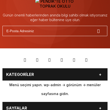
Günün önemli haberlerinden anında bilgi sahibi olmak istiyorsanız
eğer haber bültenine üye olun.
KATEGORİLER
Menü seçimi yapın. wp-admin -> görünüm -> menüler
sayfasına gidin.
SAYFALAR