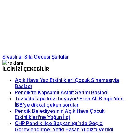
Sivaslılar Sıla Gecesi Şarkılar
İLGİNİZİ ÇEKEBİLİR
Açık Hava Yaz Etkinlikleri Çocuk Sinemasıyla
Başladı
Pendik’te Kapsamlı Asfalt Serimi Başladı
Tuzla’da tapu krizi büyüyor! Eren Ali Bingöl’den
İBB’ye dikkat çeken sorular
Pendik Belediyesinin Açık Hava Çocuk
Etkinlikleri’ne Yoğun İlgi
CHP Pendik İlçe Başkanlığı’nda Geçici
Görevlendirme: Yetki Hasan Yıldız’a Verildi