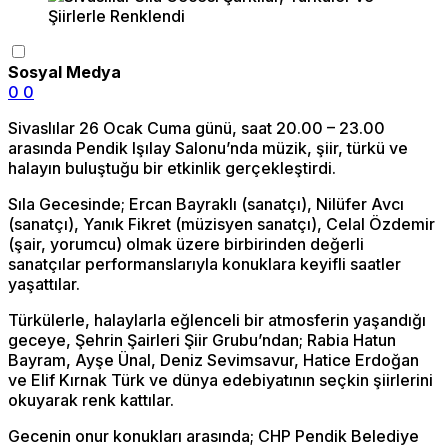
Sosyal Medya
0
0
Sivaslılar 26 Ocak Cuma günü, saat 20.00 – 23.00
arasında Pendik Işılay Salonu’nda müzik, şiir, türkü ve
halayın buluştuğu bir etkinlik gerçekleştirdi.
Sıla Gecesinde; Ercan Bayraklı (sanatçı), Nilüfer Avcı
(sanatçı), Yanık Fikret (müzisyen sanatçı), Celal Özdemir
(şair, yorumcu) olmak üzere birbirinden değerli
sanatçılar performanslarıyla konuklara keyifli saatler
yaşattılar.
Türkülerle, halaylarla eğlenceli bir atmosferin yaşandığı
geceye, Şehrin Şairleri Şiir Grubu’ndan; Rabia Hatun
Bayram, Ayşe Ünal, Deniz Sevimsavur, Hatice Erdoğan
ve Elif Kırnak Türk ve dünya edebiyatının seçkin şiirlerini
okuyarak renk kattılar.
Gecenin onur konukları arasında; CHP Pendik Belediye