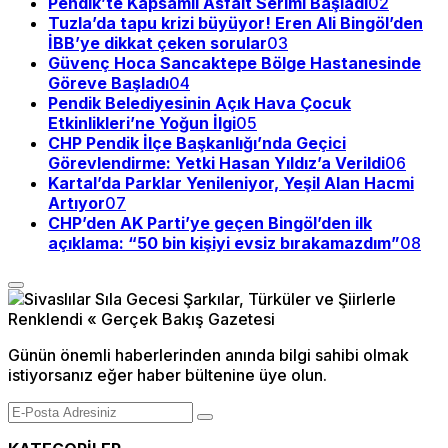
Pendik’te Kapsamlı Asfalt Serimi Başladı
02
Tuzla’da tapu krizi büyüyor! Eren Ali Bingöl’den
İBB’ye dikkat çeken sorular
03
Güvenç Hoca Sancaktepe Bölge Hastanesinde
Göreve Başladı
04
Pendik Belediyesinin Açık Hava Çocuk
Etkinlikleri’ne Yoğun İlgi
05
CHP Pendik İlçe Başkanlığı’nda Geçici
Görevlendirme: Yetki Hasan Yıldız’a Verildi
06
Kartal’da Parklar Yenileniyor, Yeşil Alan Hacmi
Artıyor
07
CHP’den AK Parti’ye geçen Bingöl’den ilk
açıklama: “50 bin kişiyi evsiz bırakamazdım”
08
Günün önemli haberlerinden anında bilgi sahibi olmak
istiyorsanız eğer haber bültenine üye olun.