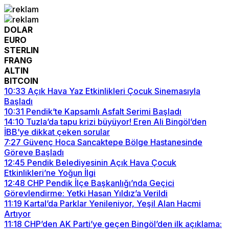
DOLAR
EURO
STERLIN
FRANG
ALTIN
BITCOIN
10:33
Açık Hava Yaz Etkinlikleri Çocuk Sinemasıyla
Başladı
10:31
Pendik’te Kapsamlı Asfalt Serimi Başladı
14:10
Tuzla’da tapu krizi büyüyor! Eren Ali Bingöl’den
İBB’ye dikkat çeken sorular
7:27
Güvenç Hoca Sancaktepe Bölge Hastanesinde
Göreve Başladı
12:45
Pendik Belediyesinin Açık Hava Çocuk
Etkinlikleri’ne Yoğun İlgi
12:48
CHP Pendik İlçe Başkanlığı’nda Geçici
Görevlendirme: Yetki Hasan Yıldız’a Verildi
11:19
Kartal’da Parklar Yenileniyor, Yeşil Alan Hacmi
Artıyor
11:18
CHP’den AK Parti’ye geçen Bingöl’den ilk açıklama: