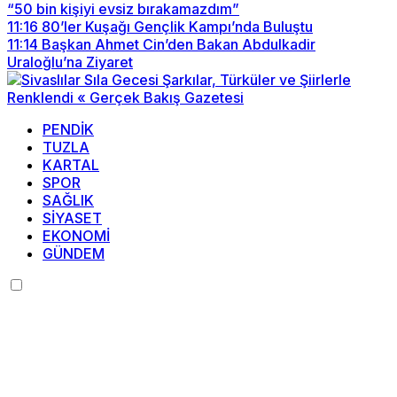
“50 bin kişiyi evsiz bırakamazdım”
11:16
80’ler Kuşağı Gençlik Kampı’nda Buluştu
11:14
Başkan Ahmet Cin’den Bakan Abdulkadir
Uraloğlu’na Ziyaret
PENDİK
TUZLA
KARTAL
SPOR
SAĞLIK
SİYASET
EKONOMİ
GÜNDEM
Menü seçimi yapın.
wp-admin -> görünüm ->
menüler sayfasına gidin.