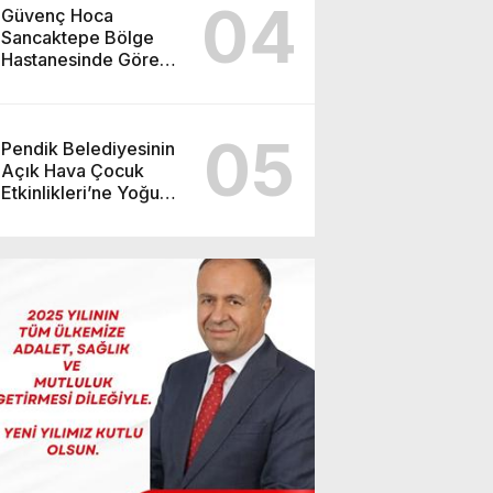
04
Güvenç Hoca
Sancaktepe Bölge
Hastanesinde Göreve
Başladı
05
Pendik Belediyesinin
Açık Hava Çocuk
Etkinlikleri’ne Yoğun
İlgi