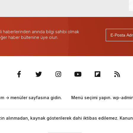
 haberlerinden anında bilgi sahibi olmak
 eğer haber bültenine üye olun.
m -> menüler sayfasına gidin.
Menü seçimi yapın. wp-admin 
izin alınmadan, kaynak gösterilerek dahi iktibas edilemez. Kanun