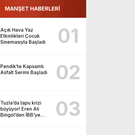
MANŞET HABERLERİ
01
Açık Hava Yaz
Etkinlikleri Çocuk
Sinemasıyla Başladı
02
Pendik’te Kapsamlı
Asfalt Serimi Başladı
03
Tuzla’da tapu krizi
büyüyor! Eren Ali
Bingöl’den İBB’ye
dikkat çeken sorular