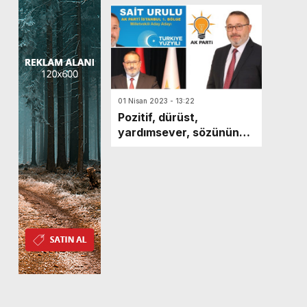
01 Nisan 2023 - 13:22
Pozitif, dürüst,
yardımsever, sözünün
eri Sait Urulu AK Parti
Milletvekili Aday Adayı