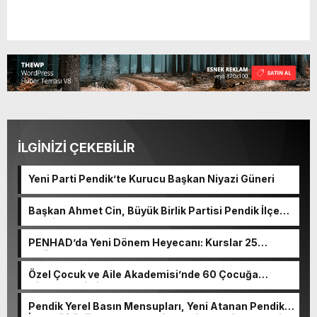
İLGİNİZİ ÇEKEBİLİR
Yeni Parti Pendik’te Kurucu Başkan Niyazi Güneri
Başkan Ahmet Cin, Büyük Birlik Partisi Pendik İlçe
Teşkilatı’nın Programına Katıldı
PENHAD’da Yeni Dönem Heyecanı: Kurslar 25
Eylül’de Başlıyor
Özel Çocuk ve Aile Akademisi’nde 60 Çocuğa
Hizmet Verildi
Pendik Yerel Basın Mensupları, Yeni Atanan Pendik