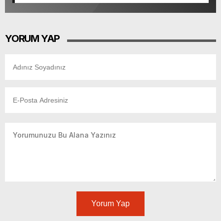
İlçe Müftüsü Dr. Abdulhamid Pehlivan’ı Ziyaret Etti
YORUM YAP
Yorum Yap