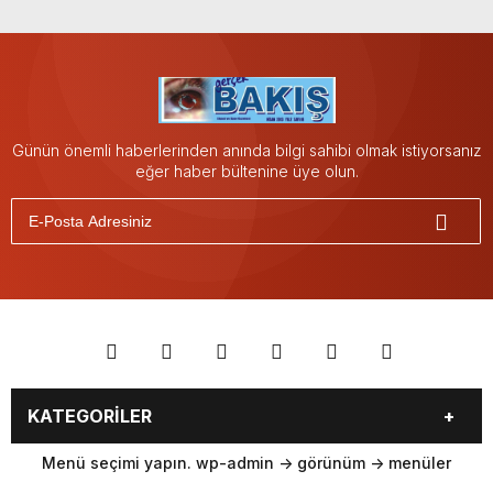
Günün önemli haberlerinden anında bilgi sahibi olmak istiyorsanız
eğer haber bültenine üye olun.
KATEGORİLER
Menü seçimi yapın. wp-admin -> görünüm -> menüler