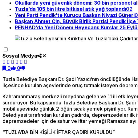
Okullarda yeni güvenlik dönemi: 30 bin personel a
Tuzla’da 105 bin litre bitkisel atık yağ toplandı
02
Yeni Parti Pendik’te Kurucu Başkan Niyazi Güneri
0
Başkan Ahmet Cin, Büyük Birlik Partisi Pendik İlçe 
PENHAD’da Yeni Dönem Heyecanı: Kurslar 25 Eylül
Sosyal Medya
0
0
Tuzla Belediye Başkanı Dr. Şadi Yazıcı’nın öncülüğünde Hatay
ilçesinde kurulan aşevlerinde oruç tutmak isteyen depremz
Kahramanmaraş merkezli meydana gelen ve 11 ili etkileyen 
sürdürüyor. Bu kapsamda Tuzla Belediye Başkanı Dr. Şadi Y
mobil aşevinde günlük 2 öğün sıcak yemek pişiriliyor. Ram
Belediyesi tarafından kurulan çadırda, depremzedeler ilk ift
depremzedeler için de sahur ve iftar yemeği Ramazan ayı
“TUZLA’DA BİN KİŞİLİK İFTAR ÇADIRI KURULDU”