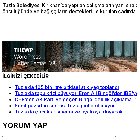
Tuzla Belediyesi Kırıkhan’da yapılan çalışmaların yanı sıra o
öncülüğünde ve bağışçıların destekleri ile kurulan çadırda 
İLGİNİZİ ÇEKEBİLİR
Tuzla’da 105 bin litre bitkisel atık yağ toplandı
Tuzla’da tapu krizi büyüyor! Eren Ali Bingöl’den İBB’
CHP’den AK Parti’ye geçen Bingöl’den ilk açıklama: “
Semt pazarları sonrası Tuzla pırıl pırıl oluyor
Tuzla’da çocuklar sinema ve tiyatroya doyacak
YORUM YAP