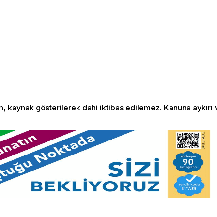
Menü seçimi yapın.
wp-admin -> görünüm ->
menüler sayfasına gidin.
an, kaynak gösterilerek dahi iktibas edilemez. Kanuna aykır