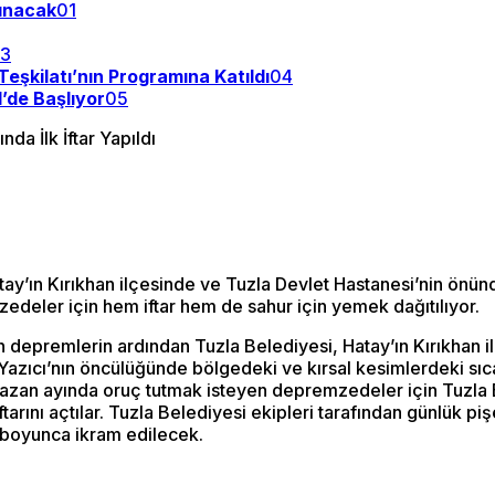
lınacak
01
3
Teşkilatı’nın Programına Katıldı
04
’de Başlıyor
05
’ın Kırıkhan ilçesinde ve Tuzla Devlet Hastanesi’nin önünde k
edeler için hem iftar hem de sahur için yemek dağıtılıyor.
depremlerin ardından Tuzla Belediyesi, Hatay’ın Kırıkhan il
azıcı’nın öncülüğünde bölgedeki ve kırsal kesimlerdeki sıcak
azan ayında oruç tutmak isteyen depremzedeler için Tuzla Be
arını açtılar. Tuzla Belediyesi ekipleri tarafından günlük pi
 boyunca ikram edilecek.