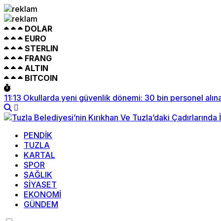
DOLAR
EURO
STERLIN
FRANG
ALTIN
BITCOIN
11:13
Okullarda yeni güvenlik dönemi: 30 bin personel alın
PENDİK
TUZLA
KARTAL
SPOR
SAĞLIK
SİYASET
EKONOMİ
GÜNDEM