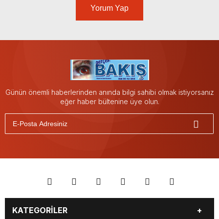
Yorum Yap
Günün önemli haberlerinden anında bilgi sahibi olmak istiyorsanız
eğer haber bültenine üye olun.
KATEGORİLER