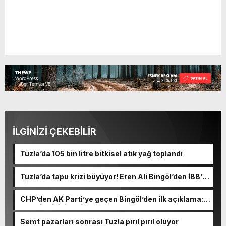
İLGİNİZİ ÇEKEBİLİR
Tuzla’da 105 bin litre bitkisel atık yağ toplandı
Tuzla’da tapu krizi büyüyor! Eren Ali Bingöl’den İBB’ye
dikkat çeken sorular
CHP’den AK Parti’ye geçen Bingöl’den ilk açıklama:
“50 bin kişiyi evsiz bırakamazdım”
Semt pazarları sonrası Tuzla pırıl pırıl oluyor