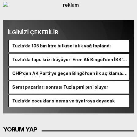
İLGİNİZİ ÇEKEBİLİR
Tuzla’da 105 bin litre bitkisel atık yağ toplandı
Tuzla’da tapu krizi büyüyor! Eren Ali Bingöl’den İBB’ye
dikkat çeken sorular
CHP’den AK Parti’ye geçen Bingöl’den ilk açıklama:
“50 bin kişiyi evsiz bırakamazdım”
Semt pazarları sonrası Tuzla pırıl pırıl oluyor
Tuzla’da çocuklar sinema ve tiyatroya doyacak
YORUM YAP