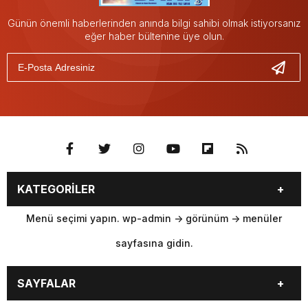
Günün önemli haberlerinden anında bilgi sahibi olmak istiyorsanız
eğer haber bültenine üye olun.
KATEGORİLER
Menü seçimi yapın. wp-admin -> görünüm -> menüler
sayfasına gidin.
SAYFALAR