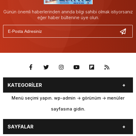
Günün önemli haberlerinden anında bilgi sahibi olmak istiyorsanız
eğer haber bültenine üye olun.
KATEGORİLER
Menü seçimi yapın. wp-admin -> görünüm -> menüler
sayfasına gidin.
SAYFALAR