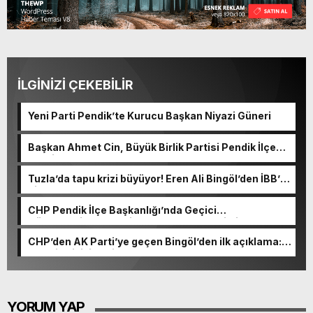
İLGİNİZİ ÇEKEBİLİR
Yeni Parti Pendik’te Kurucu Başkan Niyazi Güneri
Başkan Ahmet Cin, Büyük Birlik Partisi Pendik İlçe
Teşkilatı’nın Programına Katıldı
Tuzla’da tapu krizi büyüyor! Eren Ali Bingöl’den İBB’ye
dikkat çeken sorular
CHP Pendik İlçe Başkanlığı’nda Geçici
Görevlendirme: Yetki Hasan Yıldız’a Verildi
CHP’den AK Parti’ye geçen Bingöl’den ilk açıklama:
“50 bin kişiyi evsiz bırakamazdım”
YORUM YAP