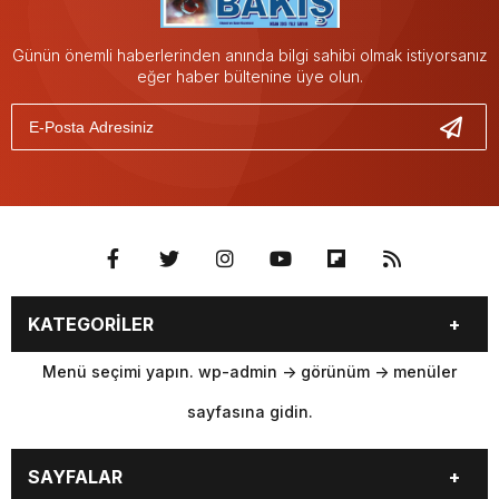
Günün önemli haberlerinden anında bilgi sahibi olmak istiyorsanız
eğer haber bültenine üye olun.
KATEGORİLER
Menü seçimi yapın. wp-admin -> görünüm -> menüler
sayfasına gidin.
SAYFALAR