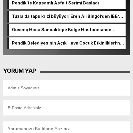
Pendik’te Kapsamlı Asfalt Serimi Başladı
Tuzla’da tapu krizi büyüyor! Eren Ali Bingöl’den İBB’ye
dikkat çeken sorular
Güvenç Hoca Sancaktepe Bölge Hastanesinde
Göreve Başladı
Pendik Belediyesinin Açık Hava Çocuk Etkinlikleri’ne
Yoğun İlgi
YORUM YAP